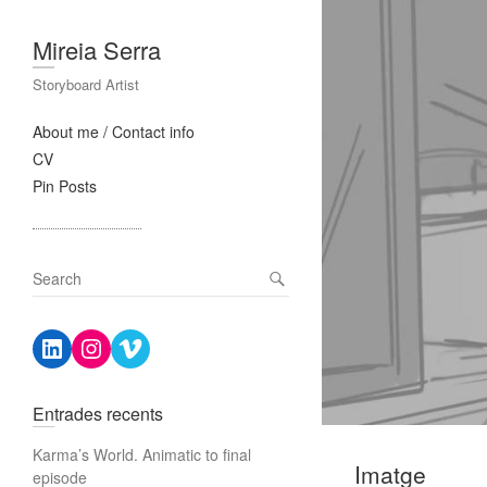
Mireia Serra
Storyboard Artist
About me / Contact info
CV
Pin Posts
S
e
a
LinkedIn
Instagram
Vimeo
r
c
h
Entrades recents
Karma’s World. Animatic to final
Imatge
episode