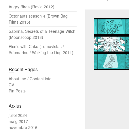
Angry Birds (Rovio 2012)
Octonauts season 4 (Brown Bag
Films 2015)
Sabrina, Secrets of a Teenage Witch
(Moonscoop 2013)
Picnic with Cake (Tomavistas /
Submarine / Walking the Dog 2011)
Recent Pages
About me / Contact info
CV
Pin Posts
Arxius
juliol 2024
maig 2017
novembre 2016