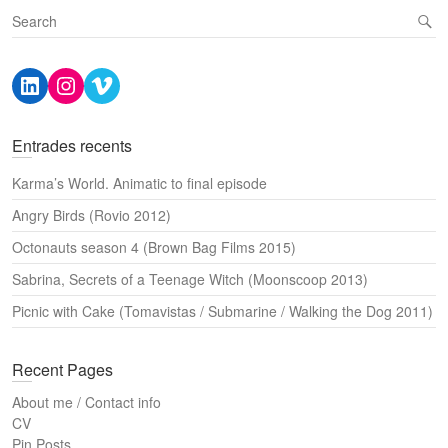
S
e
a
LinkedIn
Instagram
Vimeo
r
c
h
Entrades recents
Karma’s World. Animatic to final episode
Angry Birds (Rovio 2012)
Octonauts season 4 (Brown Bag Films 2015)
Sabrina, Secrets of a Teenage Witch (Moonscoop 2013)
Picnic with Cake (Tomavistas / Submarine / Walking the Dog 2011)
Recent Pages
About me / Contact info
CV
Pin Posts