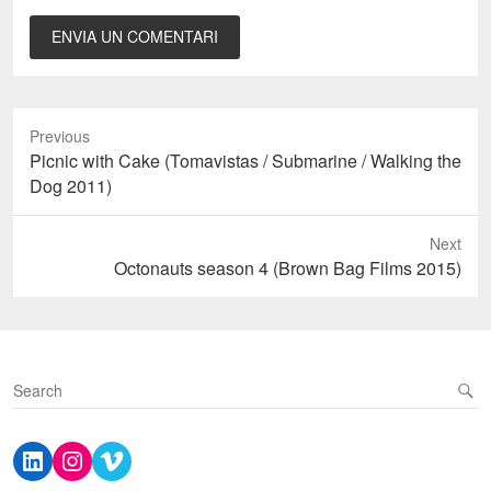
Previous
Previous
Picnic with Cake (Tomavistas / Submarine / Walking the
post:
Dog 2011)
Next
Next
Octonauts season 4 (Brown Bag Films 2015)
post:
S
e
a
LinkedIn
Instagram
Vimeo
r
c