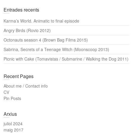
h
Entrades recents
Karma’s World. Animatic to final episode
Angry Birds (Rovio 2012)
Octonauts season 4 (Brown Bag Films 2015)
Sabrina, Secrets of a Teenage Witch (Moonscoop 2013)
Picnic with Cake (Tomavistas / Submarine / Walking the Dog 2011)
Recent Pages
About me / Contact info
CV
Pin Posts
Arxius
juliol 2024
maig 2017