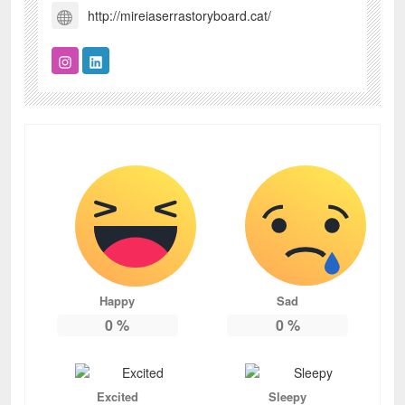
http://mireiaserrastoryboard.cat/
Happy
Sad
0
%
0
%
Excited
Sleepy