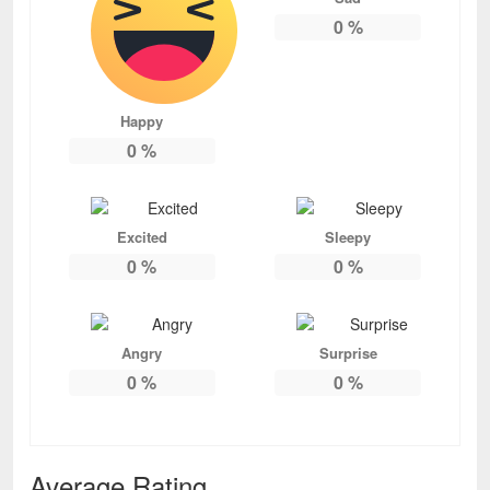
0
%
Happy
0
%
Excited
Sleepy
0
%
0
%
Angry
Surprise
0
%
0
%
Average Rating