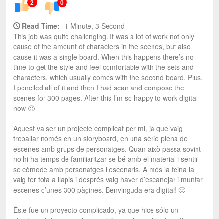
2
0
Read Time:
1 Minute, 3 Second
This job was quite challenging. It was a lot of work not only
cause of the amount of characters in the scenes, but also
cause it was a single board. When this happens there’s no
time to get the style and feel comfortable with the sets and
characters, which usually comes with the second board. Plus,
I penciled all of it and then I had scan and compose the
scenes for 300 pages. After this I’m so happy to work digital
now 🙂
Aquest va ser un projecte complicat per mi, ja que vaig
treballar només en un storyboard, en una sèrie plena de
escenes amb grups de personatges. Quan això passa sovint
no hi ha temps de familiaritzar-se bé amb el material i sentir-
se còmode amb personatges i escenaris. A més la feina la
vaig fer tota a llapis i després vaig haver d’escanejar i muntar
escenes d’unes 300 pàgines. Benvinguda era digital! 🙂
Éste fue un proyecto complicado, ya que hice sólo un