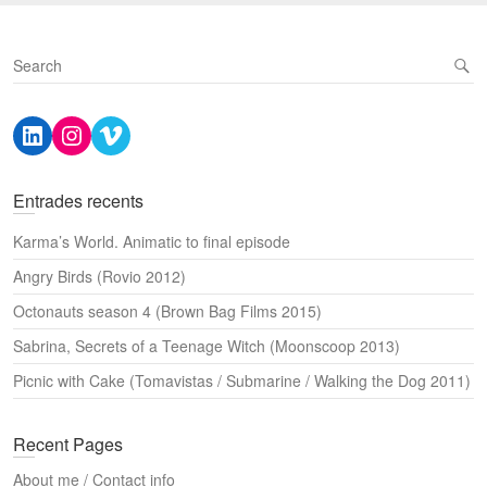
S
e
a
LinkedIn
Instagram
Vimeo
r
c
h
Entrades recents
Karma’s World. Animatic to final episode
Angry Birds (Rovio 2012)
Octonauts season 4 (Brown Bag Films 2015)
Sabrina, Secrets of a Teenage Witch (Moonscoop 2013)
Picnic with Cake (Tomavistas / Submarine / Walking the Dog 2011)
Recent Pages
About me / Contact info